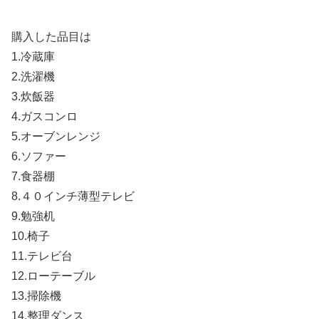
購入した品目は
1.冷蔵庫
2.洗濯機
3.炊飯器
4.ガスコンロ
5.オーブンレンジ
6.ソファー
7.食器棚
8.４０インチ薄型テレビ
9.勉強机
10.椅子
11.テレビ台
12.ローテーブル
13.掃除機
14.整理ダンス