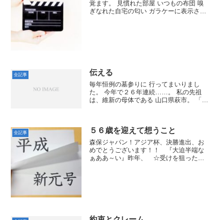
覚ます。 見慣れた部屋 いつもの布団 嗅
ぎなれた自宅の匂い ガラケーに表示され
た時刻は午前５時２０分。 （まだ早い
か……） と、布団を首まで引き上げ、眠
りの中へと 想うものの、 のそのそと起き
だし、 朝...
伝える
全記事
毎年恒例の墓参りに 行ってまいりまし
た。 今年で２６年連続……。 私の先祖
は、維新の母体である 山口県萩市。 「じ
ゃ、武士の家系なんですか？」 よく耳に
する質問ですけれど、 まったく縁はあり
ません。 父方は、漁民と密貿易の 護衛を
５６歳を迎えて想うこと
兼ねた海賊...
全記事
森保ジャパン！アジア杯、決勝進出、お
めでとうございます！！ 『大迫半端な
ぁああ～い』昨年、 ☆受けを狙ったの
か、 ☆悔しかったのか、 そし
て、 ☆心の底から驚いたのか、 その
真相は分かりませんが、時代を超えて残
るフレーズを吐き出した高校時...
約束とクレーム