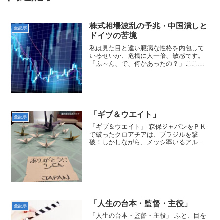
株式相場波乱の予兆・中国潰しと
全記事
ドイツの苦境
私は見た目と違い臆病な性格を内包して
いるせいか、危機に人一倍、敏感です。
「ふ～ん、で、何かあったの？」ここ最
近の株式の足踏み相場は”通常の足場固
め”ではなく、リーマンショック以上の大
波乱が起こる”予兆”ではないかと危惧して
います。「んな、バ...
「ギブ＆ウエイト」
全記事
「ギブ＆ウエイト」 森保ジャパンをＰＫ
で破ったクロアチアは、ブラジルを撃
破！しかしながら、メッシ率いるアルゼ
ンチンに「３－０」で敗れ、３位決定戦
に臨みます。３位決定戦の相手は、モロ
ッコ。前回のロシア大会で、クロアチア
は準優勝でした。続く、２...
「人生の台本・監督・主役」
全記事
「人生の台本・監督・主役」 ふと、目を