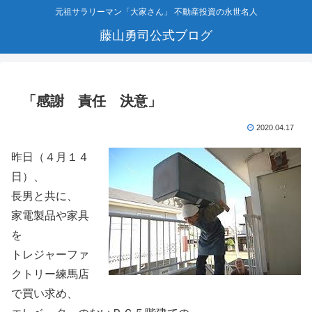
元祖サラリーマン「大家さん」 不動産投資の永世名人
藤山勇司公式ブログ
「感謝 責任 決意」
2020.04.17
昨日（４月１４
日）、
長男と共に、
家電製品や家具
を
トレジャーファ
クトリー練馬店
で買い求め、