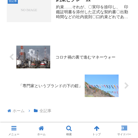
全記事
約束……それが、〇実印を捺印し、 印
鑑証明書を添付した正式な契約書〇出勤
時間などの社内規則〇口約束どれであろ
うが、複数の人の合意事項であることに
変わりありません。ですから、一方的に
約束に違反すると、クレームが発生し、
〇収束させるために右往左...
コロナ禍の裏で進むマネーウォー
「専門家というブランドの下の鎧」
ホーム
全記事
メニュー
ホーム
検索
トップ
サイドバー