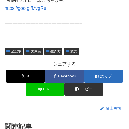
Twitterフォローはこちらから
https://goo.gl/MvgRuI
==============================
全記事
大家業
生き方
競売
シェアする
X
Facebook
はてブ
LINE
コピー
藤山勇司
関連記事