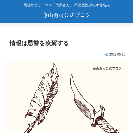
元祖サラリーマン「大家さん」 不動産投資の永世名人
藤山勇司公式ブログ
情報は恩讐を凌駕する
2022.05.16