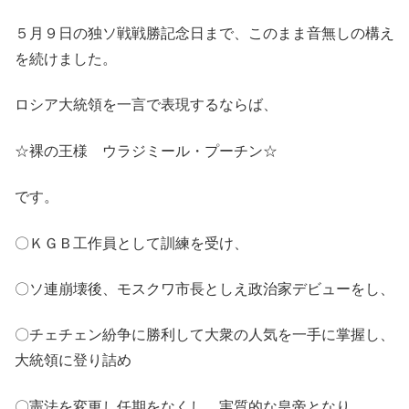
５月９日の独ソ戦戦勝記念日まで、このまま音無しの構え
を続けました。
ロシア大統領を一言で表現するならば、
☆裸の王様 ウラジミール・プーチン☆
です。
〇ＫＧＢ工作員として訓練を受け、
〇ソ連崩壊後、モスクワ市長としえ政治家デビューをし、
〇チェチェン紛争に勝利して大衆の人気を一手に掌握し、
大統領に登り詰め
〇憲法を変更し任期をなくし、実質的な皇帝となり