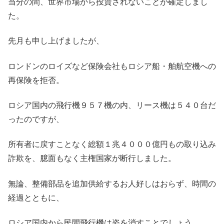
当分の間、世界市場から投資されないことが確定しまし
た。
先月も申し上げましたが、
ロンドンのロイズなど保険会社もロシア船・舶航空機への
再保険を拒否。
ロシア国内の飛行機９５７機の内、リース機は５４０台だ
ったのですが、
所有者に戻すことなく総額１兆４０００億円もの取り込み
詐欺を、臆面もなく主権国家が断行しました。
無論、整備部品を追加供給するお人好しはおらず、時間の
経過とともに、
ロシア国内から民間飛行機は姿を消すことでしょう。