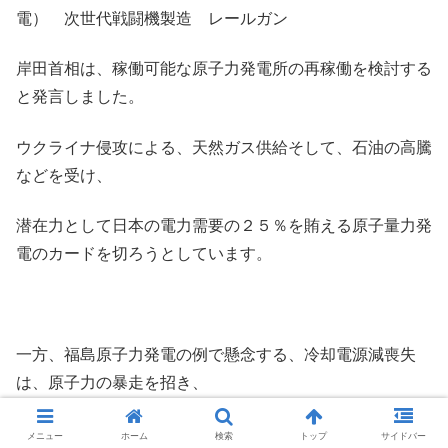
電） 次世代戦闘機製造 レールガン
岸田首相は、稼働可能な原子力発電所の再稼働を検討する
と発言しました。
ウクライナ侵攻による、天然ガス供給そして、石油の高騰
などを受け、
潜在力として日本の電力需要の２５％を賄える原子量力発
電のカードを切ろうとしています。
一方、福島原子力発電の例で懸念する、冷却電源減喪失
は、原子力の暴走を招き、
チェルノブイリ事故の危険性を孕んでいるのも事実です。
メニュー
ホーム
検索
トップ
サイドバー