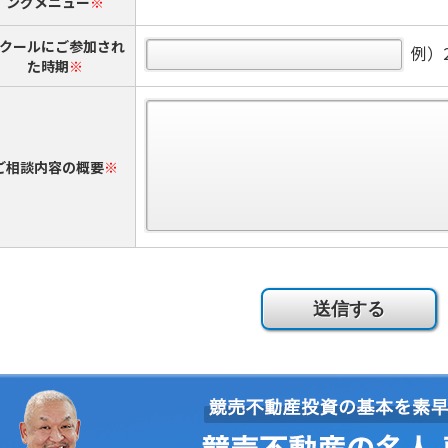
ングメニュー
※
クールにご参加され
例）2
た時期
※
ご相談内容の概要
※