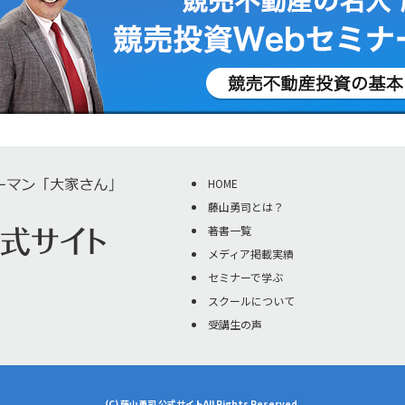
HOME
藤山勇司とは？
著書一覧
メディア掲載実績
セミナーで学ぶ
スクールについて
受講生の声
(C) 藤山勇司 公式サイトAll Rights Reserved.