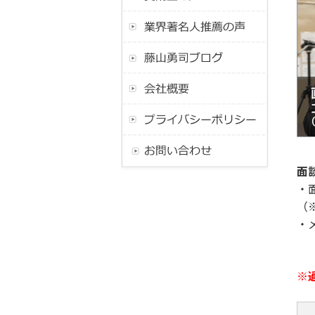
面
・
（
・
※