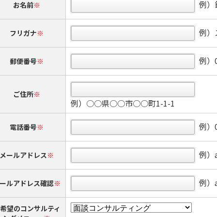
例）
お名前
※
例）
フリガナ
※
例）0
郵便番号
※
ご住所
※
例）○○県○○市○○町1-1-1
例）03
電話番号
※
例）a
メールアドレス
※
例）a
ールアドレス確認
※
希望のコンサルティ