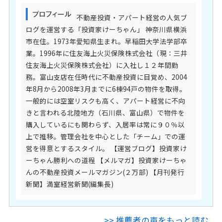
不動産投資・アパート経営の人気ブ
ログを運営する「投資家けーちゃん」 神奈川県横浜
市在住。1973年愛知県生まれ。早稲田大学法学部卒
業。1996年に住友海上火災保険株式会社（現：三井
住友海上火災保険株式会社）に入社し１２年間勤
務。富山支店在任時代に不動産投資に目覚め、2004
年8月から2008年3月までに6棟94戸の物件を取得。
一般的には空室リスクも高く、アパート経営に不向
きと言われる北陸地方（石川県、富山県）で物件を
購入しているにも関わらず、入居率は常に９０％以
上で推移。管理会社を中心とした「チーム」での運
営を得意とするスタイル。 【運営ブログ】投資家け
ーちゃん勝利への道程 【メルマガ】投資家けーちゃ
んの不動産投資メールマガジン(２万部) 【月刊発行
新聞】満室経営新聞(編集長)
>> 推薦者の声をもっと読む