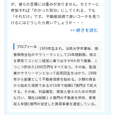
が、彼らの言葉には重みがありません。セミナーに
参加すれば「わかった気分」にしてくれる、でも
「それだけ」です。 不動産投資で良いコーチを見つ
けるにはどうしたら良いでしょうか・・・
>> 続きを読む
1959年生まれ。法政大学卒業後、損
害保険会社のサラリーマンとして10年間勤務。独立
を夢見てコンビニ経営に乗り出すが4か月で廃業、こ
つこつ貯めた1000万円をすべて失う。その後、製造
業のサラリーマンとなって起死回生をはかり、1998
年から副業として不動産投資を始める。少額の資金
から始めた投資であるが16年で総額17億円まで拡大
する。その後、利益確定、資産入替えのための売却
も行い、現在は総額１０億円の不動産を所有、家賃
収入年間1億円の安定した賃貸事業を運営している。