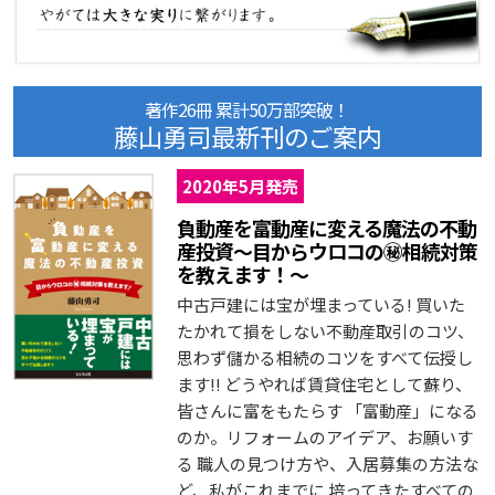
著作26冊 累計50万部突破！
藤山勇司最新刊のご案内
2020年5月発売
負動産を富動産に変える魔法の不動
産投資～目からウロコの㊙相続対策
を教えます！～
中古戸建には宝が埋まっている! 買いた
たかれて損をしない不動産取引のコツ、
思わず儲かる相続のコツをすべて伝授し
ます!! どうやれば賃貸住宅として蘇り、
皆さんに富をもたらす 「富動産」になる
のか。リフォームのアイデア、お願いす
る 職人の見つけ方や、入居募集の方法な
ど、私がこれまでに 培ってきたすべての