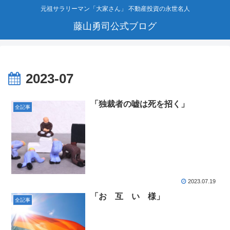
元祖サラリーマン「大家さん」 不動産投資の永世名人
藤山勇司公式ブログ
2023-07
「独裁者の嘘は死を招く」
全記事
2023.07.19
「お 互 い 様」
全記事