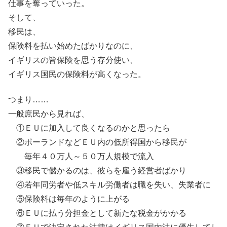
仕事を奪っていった。
そして、
移民は、
保険料を払い始めたばかりなのに、
イギリスの皆保険を思う存分使い、
イギリス国民の保険料が高くなった。
つまり……
一般庶民から見れば、
①ＥＵに加入して良くなるのかと思ったら
②ポーランドなどＥＵ内の低所得国から移民が
毎年４０万人～５０万人規模で流入
③移民で儲かるのは、彼らを雇う経営者ばかり
④若年同労者や低スキル労働者は職を失い、失業者に
⑤保険料は毎年のように上がる
⑥ＥＵに払う分担金として新たな税金がかかる