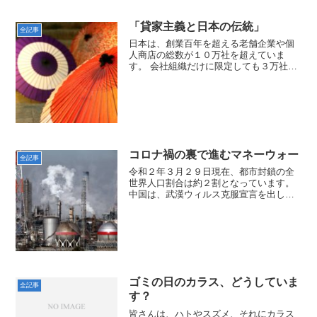
「貸家主義と日本の伝統」
全記事
日本は、創業百年を超える老舗企業や個
人商店の総数が１０万社を超えていま
す。 会社組織だけに限定しても３万社
弱、上場企業３６００社のうち、５６０
社は１００年を超えているのです。 「そ
りゃぁさ、 どの企業だって、 寿命が
あるわけでなし、 長くし...
コロナ禍の裏で進むマネーウォー
全記事
令和２年３月２９日現在、都市封鎖の全
世界人口割合は約２割となっています。
中国は、武漢ウィルス克服宣言を出し、
死者数１万人を突破したイタリアに医療
使節団を派遣し、医療設備の緊急援助に
乗り出しています。ところが、中国湖北
省と江西省を隔てる長江...
ゴミの日のカラス、どうしていま
全記事
す？
皆さんは、ハトやスズメ、それにカラス