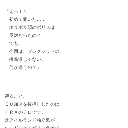
「えっ！？
初めて聞いた……
ボサボサ頭のボリスは
反対だったの？
でも、
今回は、ブレグジッドの
推進派じゃない。
何が違うの？」
遡ること、
ＥＵ加盟を後押ししたのは
ＩＲＡのテロです。
北アイルランド独立派が