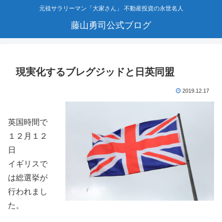
元祖サラリーマン「大家さん」 不動産投資の永世名人
藤山勇司公式ブログ
現実化するブレグジッドと日英同盟
2019.12.17
英国時間で
１２月１２
日
イギリスで
は総選挙が
行われまし
た。