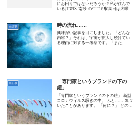
にお困りではないだろうか？私が住んで
いる江東区 南砂 の生ゴミ収集日は火曜日
と金曜日の週に２回。ただ、プラスチッ
クなどの収集日にも生ゴミを出す人々も
いるので、毎朝カラスやハトにスズメが
時の流れ……
全記事
乱痴気騒ぎを起こして...
興味深い記事を目にしました。「どんな
内容？」それは、宇宙が拡大し続けてい
る理由に対する一考察です。「また、小
難しいことを……」まぁ、そう言わない
で。もうすぐ、ゴールデンウィークで
す。５月１日と２日の２日間、有給休暇
を申し出れば、連続９日間の...
「専門家というブランドの下の
全記事
鎧」
「専門家というブランドの下の鎧」 新型
コロナウィルス騒ぎの中、 ふと…… 気づ
いたことがあります。 「何に？」 どのメ
ディアも どの国も そして、人でさえ、
専門家という”ブランド”を 自由気ままに
利用しているという事実です。 「例え
ば？...