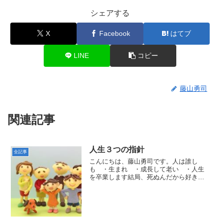
シェアする
X
Facebook
はてブ
LINE
コピー
藤山勇司
関連記事
人生３つの指針
全記事
こんにちは、藤山勇司です。人は誰し
も ・生まれ ・成長して老い ・人生
を卒業します結局、死ぬんだから好きな
ことをして生きればいい……・短絡的
に、・享楽的に、・欲望のままに、過ご
す方々もまま、見受けられますが、そう
した人々は、私たちが享受して...