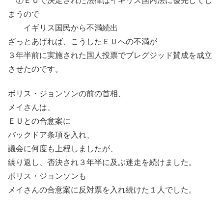
⑦ＥＵで決定された法律はイギリス国内法に優先してし
まうので
イギリス国民から不満続出
ざっとあげれば、こうしたＥＵへの不満が
３年半前に実施された国人投票でブレグジッド賛成を成立
させたのです。
ボリス・ジョンソンの前の首相、
メイさんは、
ＥＵとの合意案に
バックドア条項を入れ、
議会に何度も上程しましたが、
繰り返し、否決され３年半に及ぶ迷走を続けました。
ボリス・ジョンソンも
メイさんの合意案に反対票を入れ続けた１人でした。