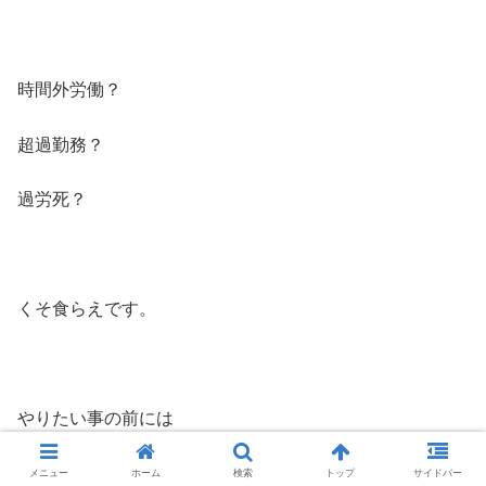
時間外労働？
超過勤務？
過労死？
くそ食らえです。
やりたい事の前には
吹っ飛んでしまいます。
メニュー
ホーム
検索
トップ
サイドバー