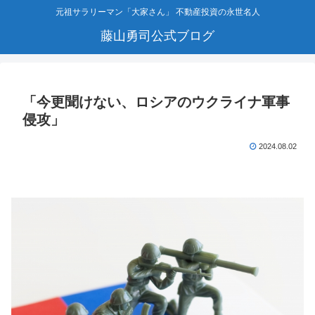
元祖サラリーマン「大家さん」 不動産投資の永世名人
藤山勇司公式ブログ
「今更聞けない、ロシアのウクライナ軍事
侵攻」
2024.08.02