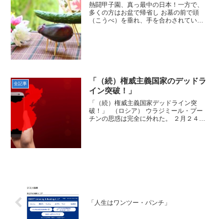
熱闘甲子園、真っ最中の日本！一方で、
多くの方はお盆で帰省し お墓の前で頭
（こうべ）を垂れ、手を合わされていま
す。 （（ 合 掌 ）） 私も独り身であ
った２６歳からお盆に限定してはいませ
んが、毎年、先祖の眠る山口県萩市のお
墓に参っています。 ...
「（続）権威主義国家のデッドラ
全記事
イン突破！」
「（続）権威主義国家デッドライン突
破！」 （ロシア） ウラジミール・プー
チンの思惑は完全に外れた。 ２月２４日
に電撃的にウクライナ侵攻を開始し、７
２時間以内にキーウを陥落させ、 傀儡政
権を擁立し、作戦を終了する予定だっ
た。 なのに、 ゼレ...
「人生はワンツー・パンチ」