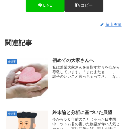
LINE
コピー
藤山勇司
関連記事
初めての大家さんへ
全記事
私は兼業大家さんを目指す方々を心から
尊敬しています。「またまたぁ……、
調子のいいこと言っちゃってさ。 なん
にも出ないよ！」調子よく、お話しをし
ているのではありません。本心です。な
ぜなら、皆さんは、☆本業をこなしなが
ら、 ・帰宅後・土日・...
終末論と分析に基づいた展望
全記事
今から５０年前のことじゃった日本国
中、ツトム君の書いた物語が偉い人気じ
ゃった……書店に並べば、誰もが手に取