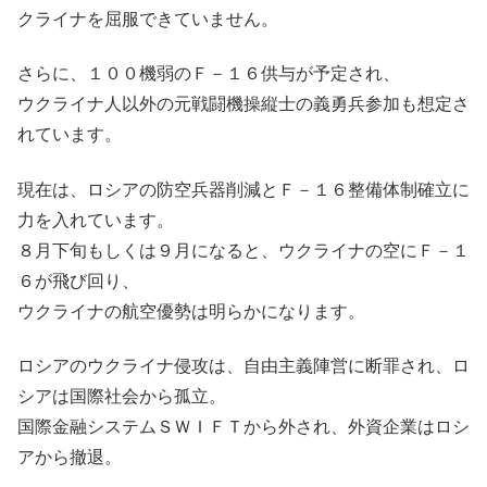
クライナを屈服できていません。
さらに、１００機弱のＦ－１６供与が予定され、
ウクライナ人以外の元戦闘機操縦士の義勇兵参加も想定さ
れています。
現在は、ロシアの防空兵器削減とＦ－１６整備体制確立に
力を入れています。
８月下旬もしくは９月になると、ウクライナの空にＦ－１
６が飛び回り、
ウクライナの航空優勢は明らかになります。
ロシアのウクライナ侵攻は、自由主義陣営に断罪され、ロ
シアは国際社会から孤立。
国際金融システムＳＷＩＦＴから外され、外資企業はロシ
アから撤退。