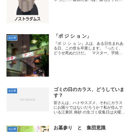
り、テレビの特番では、来る日も来る日
も、年が変わっても次の年になってもツ
トム君の書いた物語は、何度も取り上げ
られたものじゃ。 「へぇ～...
「ポ ジ シ ョ ン」
全記事
『ポ ジ シ ョ ン』人は、ある日生まれあ
る日、この世を卒業します。『ったく、
どうせ死ぬだけだ。 マスター、芋焼
酎、もう、一杯！』「何かあったか？」
『んっ？ 何もない。 何もありません
よ。 何の意味もありませんよ。 オレ
の人生なんて』ボサノ...
ゴミの日のカラス、どうしていま
全記事
す？
皆さんは、ハトやスズメ、それにカラス
にお困りではないだろうか？私が住んで
いる江東区 南砂 の生ゴミ収集日は火曜日
と金曜日の週に２回。ただ、プラスチッ
クなどの収集日にも生ゴミを出す人々も
いるので、毎朝カラスやハトにスズメが
お墓参り と 集団意識
全記事
乱痴気騒ぎを起こして...