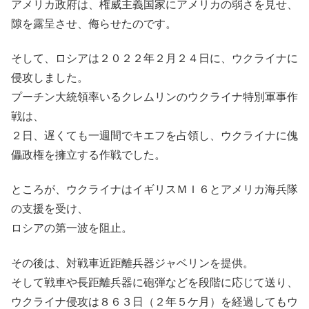
アメリカ政府は、権威主義国家にアメリカの弱さを見せ、
隙を露呈させ、侮らせたのです。
そして、ロシアは２０２２年２月２４日に、ウクライナに
侵攻しました。
プーチン大統領率いるクレムリンのウクライナ特別軍事作
戦は、
２日、遅くても一週間でキエフを占領し、ウクライナに傀
儡政権を擁立する作戦でした。
ところが、ウクライナはイギリスＭＩ６とアメリカ海兵隊
の支援を受け、
ロシアの第一波を阻止。
その後は、対戦車近距離兵器ジャベリンを提供。
そして戦車や長距離兵器に砲弾などを段階に応じて送り、
ウクライナ侵攻は８６３日（２年５ケ月）を経過してもウ